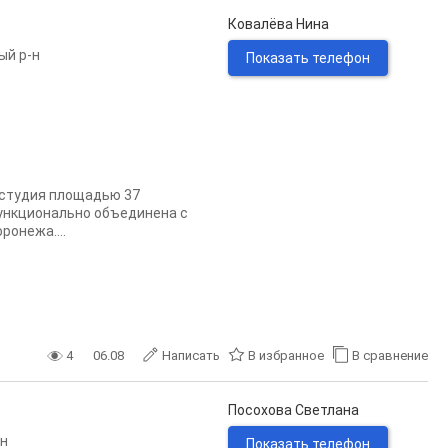
Ковалёва Нина
ый р-н
Показать телефон
 студия площадью 37
ункционально объединена с
онежа....
4
06.08
Написать
В избранное
В сравнение
Посохова Светлана
-н
Показать телефон