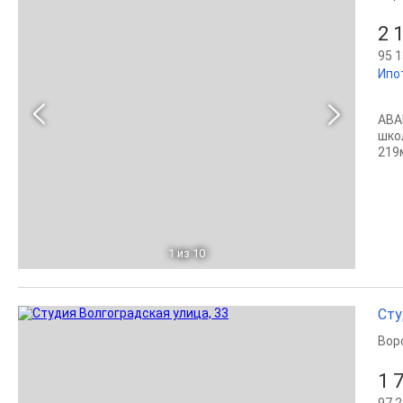
2 
95 1
Ипо
АВА
шко
219м
1
из 10
Сту
Вор
1 
97 2