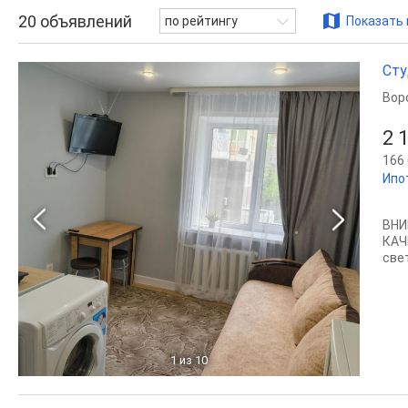
20
объявлений
по рейтингу
Показать 
Сту
Вор
2 
166 
Ипо
ВНИ
КАЧ
све
1
из 10