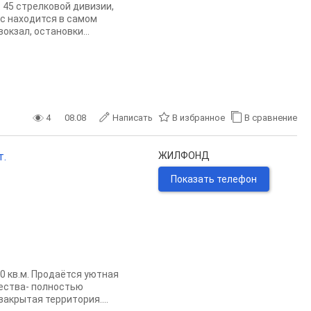
 45 стрелковой дивизии,
кс находится в самом
кзал, остановки...
4
08.08
Написать
В избранное
В сравнение
т.
ЖИЛФОНД
Показать телефон
60 кв.м. Продаётся уютная
щества- полностью
акрытая территория....