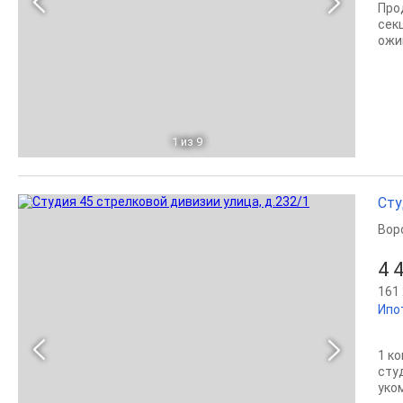
Про
сек
ожи
1
из 9
Сту
Вор
4 
161 
Ипо
1 к
сту
уко