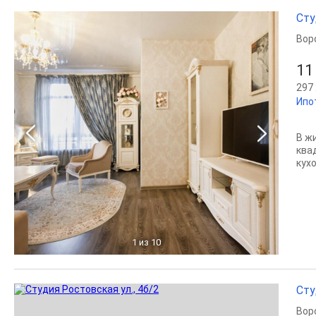
Сту
Вор
11
297 
Ипо
В ж
ква
кух
1
из 10
Сту
Вор