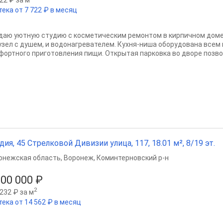
тека от 7 722 ₽ в месяц
даю уютную студию с косметическим ремонтом в кирпичном доме
узел с душем, и водонагревателем. Кухня-ниша оборудована все
фортного приготовления пищи. Открытая парковка во дворе позвол
дия, 45 Стрелковой Дивизии улица, 117, 18.01 м², 8/19 эт.
онежская область
,
Воронеж
,
Коминтерновский р-н
300 000 ₽
2
232 ₽ за м
тека от 14 562 ₽ в месяц