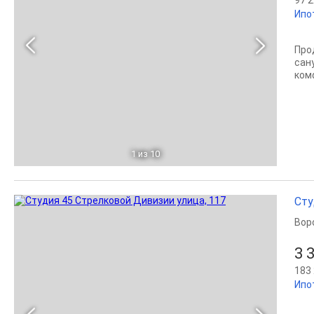
Ипо
Про
сан
ком
1
из 10
Сту
Вор
3 
183 
Ипо