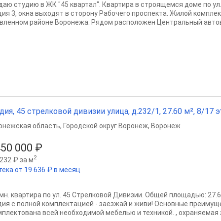
даю студию в ЖК "45 квартал". Квартира в строящемся доме по ул.
ция 3, окна выходят в сторону Рабочего проспекта. Жилой компле
вленном районе Воронежа. Рядом расположен Центральный автово
дия, 45 стрелковой дивизии улица, д.232/1, 27.60 м², 8/17 э
онежская область
,
Городской округ Воронеж
,
Воронеж
450 000 ₽
2
232 ₽ за м
тека от 19 636 ₽ в месяц
омн. квартира по ул. 45 Стрелковой Дивизии. Общей площадью: 27.
дия с полной комплектацией - заезжай и живи! Основные преиму
мплектована всей необходимой мебелью и техникой. , охраняемая з