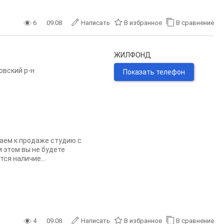
6
09.08
Написать
В избранное
В сравнение
ЖИЛФОНД
овский р-н
Показать телефон
агаем к продаже студию с
и этом вы не будете
ся наличие...
4
09.08
Написать
В избранное
В сравнение