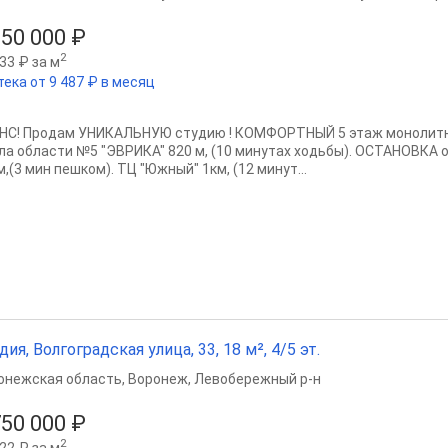
150 000 ₽
2
33 ₽ за м
тека от 9 487 ₽ в месяц
НС! Продам УНИКАЛЬНУЮ студию ! КОМФОРТНЫЙ 5 этаж монолитн
ла области №5 "ЭВРИКА" 820 м, (10 минутах ходьбы). ОСТАНОВКА
,(3 мин пешком). ТЦ "Южный" 1км, (12 минут...
дия, Волгоградская улица, 33, 18 м², 4/5 эт.
онежская область
,
Воронеж
,
Левобережный р-н
750 000 ₽
2
22 ₽ за м