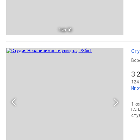
1
из 10
Сту
Вор
3 
124 
Ипо
1 к
ГАЛ
сту