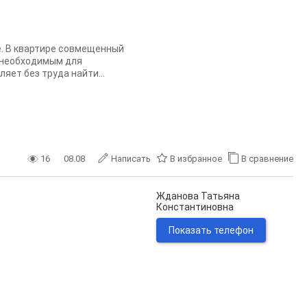
. В квартире совмещенный
м необходимым для
яет без труда найти...
16
08.08
Написать
В избранное
В сравнение
Жданова Татьяна
Константиновна
Показать телефон