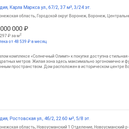
дия, Карла Маркса ул., 67/2, 37 м², 3/24 эт.
онежская область
,
Городской округ Воронеж
,
Воронеж
,
Центральн
 000 000 ₽
2
297 ₽ за м
тека от 48 539 ₽ в месяц
илом комплексе «Солнечный Олимп» к покупке доступна стильная
дратных метров. Жилая зона здесь максимально эргономично и ф
онным пространством. Дом расположен в историческом центре Вор
дия, Ростовская ул., 4б/2, 22.60 м², 5/8 эт.
онежская область
,
Новоусманский 1 Отделение
,
Новоусманский р