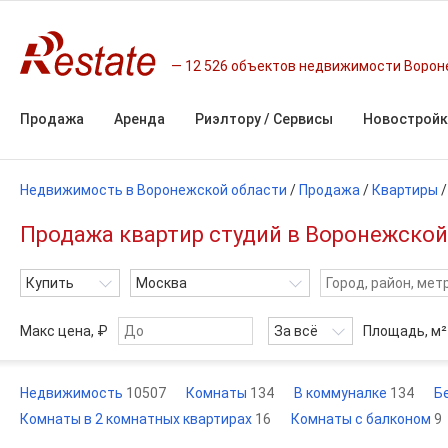
12 526 объектов недвижимости Ворон
Продажа
Аренда
Риэлтору / Сервисы
Новостройк
Недвижимость в Воронежской области
/
Продажа
/
Квартиры
Продажа квартир студий в Воронежской
Купить
Москва
Макс цена, ₽
За всё
Площадь,
м²
Недвижимость
10507
Комнаты
134
В коммуналке
134
Б
Комнаты в 2 комнатных квартирах
16
Комнаты с балконом
9