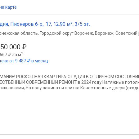
на карте
дия, Пионеров б-р., 17, 12.90 м², 3/5 эт.
онежская область
,
Городской округ Воронеж
,
Воронеж
,
Советский 
150 000 ₽
2
667 ₽ за м
тека от 9 487 ₽ в месяц
МАНИЕ! РОСКОШНАЯ КВАРТИРА-СТУДИЯ В ОТЛИЧНОМ СОСТОЯНИИ!
ЕСТВЕННЫЙ СОВРЕМЕННЫЙ РЕМОНТ в 2024 году:Натяжные потолк
тильниками; На полу ламинат и плитка Качественные двери (входная