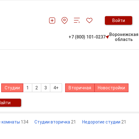
Войти
Воронежская
+7 (800) 101-0237
область
Студии
1
2
3
4+
Вторичная
Новостройки
Найти
е комнаты
134
Студии вторичка
21
Недорогие студии
21