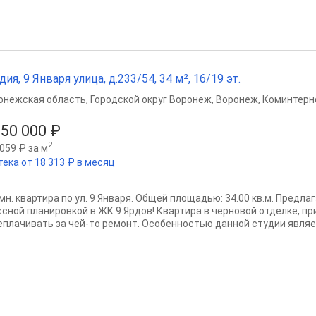
дия, 9 Января улица, д.233/54, 34 м², 16/19 эт.
онежская область
,
Городской округ Воронеж
,
Воронеж
,
Коминтерн
150 000 ₽
2
059 ₽ за м
тека от 18 313 ₽ в месяц
омн. квартира по ул. 9 Января. Общей площадью: 34.00 кв.м. Предл
ссной планировкой в ЖК 9 Ярдов! Квартира в черновой отделке, пр
еплачивать за чей-то ремонт. Особенностью данной студии являет