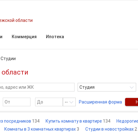
ежской области
и
Коммерция
Ипотека
/
Студии
 области
Студия
--
Расширенная форма
ез посредников
134
Купить комнату в квартире
134
Недороги
Комнаты в 3 комнатных квартирах
3
Студии в новостройках
2