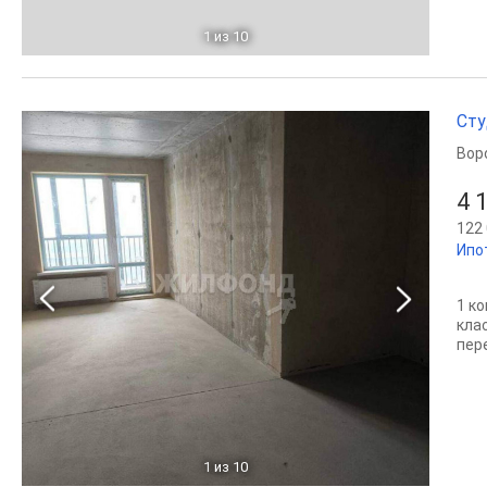
1
из 10
Сту
Вор
4 
122 
Ипо
1 к
кла
пер
1
из 10