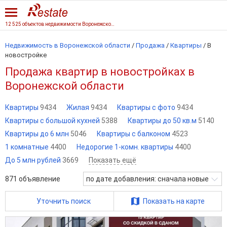
12 525 объектов недвижимости Воронежской области
Недвижимость в Воронежской области
/
Продажа
/
Квартиры
/
В
новостройке
Продажа квартир в новостройках в
Воронежской области
Квартиры
9434
Жилая
9434
Квартиры с фото
9434
Квартиры с большой кухней
5388
Квартиры до 50 кв.м
5140
Квартиры до 6 млн
5046
Квартиры с балконом
4523
1 комнатные
4400
Недорогие 1-комн. квартиры
4400
До 5 млн рублей
3669
Показать ещё
871
объявление
по дате добавления: сначала новые
Уточнить поиск
Показать на карте