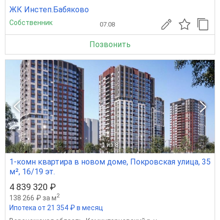
ЖК Инстеп.Бабяково
Собственник
07.08
Позвонить
1
из 8
1-комн квартира в новом доме, Покровская улица, 35
м², 16/19 эт.
4 839 320 ₽
2
138 266 ₽ за м
Ипотека от 21 354 ₽ в месяц