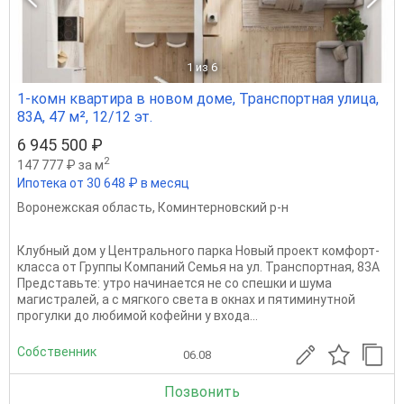
1
из 6
1-комн квартира в новом доме, Транспортная улица,
83А, 47 м², 12/12 эт.
6 945 500 ₽
2
147 777 ₽ за м
Ипотека от 30 648 ₽ в месяц
Воронежская область
,
Коминтерновский р-н
Клубный дом у Центрального парка Новый проект комфорт-
класса от Группы Компаний Семья на ул. Транспортная, 83А
Представьте: утро начинается не со спешки и шума
магистралей, а с мягкого света в окнах и пятиминутной
прогулки до любимой кофейни у входа...
Собственник
06.08
Позвонить