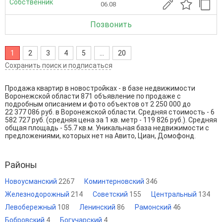
Собственник
06.08
Позвонить
1
2
3
4
5
...
20
Сохранить поиск и подписаться
Продажа квартир в новостройках - в базе недвижимости
Воронежской области 871 объявление по продаже с
подробным описанием и фото объектов от
2 250 000
до
22 377 086
руб. в Воронежской области. Средняя стоимость - 6
582 727 руб. (средняя цена за 1 кв. метр - 119 826 руб.). Средняя
общая площадь - 55.7 кв.м. Уникальная база недвижимости с
предложениями, которых нет на Авито, Циан, Домофонд.
Районы
Новоусманский
2267
Коминтерновский
346
Железнодорожный
214
Советский
155
Центральный
134
Левобережный
108
Ленинский
86
Рамонский
46
Бобровский
4
Богучарский
4