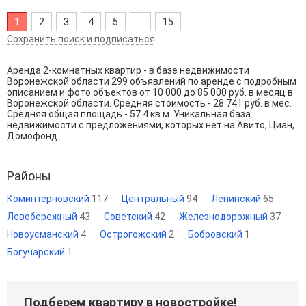
1
2
3
4
5
...
15
Сохранить поиск и подписаться
Аренда 2-комнатных квартир - в базе недвижимости
Воронежской области 299 объявлений по аренде с подробным
описанием и фото объектов от
10 000
до
85 000
руб. в месяц в
Воронежской области. Средняя стоимость - 28 741 руб. в мес.
Средняя общая площадь - 57.4 кв.м. Уникальная база
недвижимости с предложениями, которых нет на Авито, Циан,
Домофонд.
Районы
Коминтерновский
117
Центральный
94
Ленинский
65
Левобережный
43
Советский
42
Железнодорожный
37
Новоусманский
4
Острогожский
2
Бобровский
1
Богучарский
1
Подберем квартиру в новостройке!