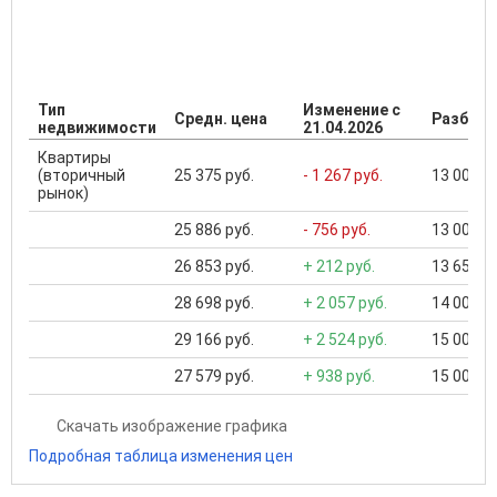
Тип
Изменение с
Средн. цена
Разброс
недвижимости
21.04.2026
Квартиры
(вторичный
25 375 руб.
- 1 267 руб.
13 000 ..
рынок)
25 886 руб.
- 756 руб.
13 000 ..
26 853 руб.
+ 212 руб.
13 650 ..
28 698 руб.
+ 2 057 руб.
14 000 ..
29 166 руб.
+ 2 524 руб.
15 000 ..
27 579 руб.
+ 938 руб.
15 000 ..
Скачать изображение графика
Подробная таблица изменения цен