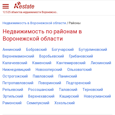
12 525 объектов недвижимости Воронежской области
Недвижимость в Воронежской области
/
Районы
Недвижимость по районам в
Воронежской области
Аннинский
Бобровский
Богучарский
Бутурлиновский
Верхнемамонский
Воробьевский
Грибановский
Калачеевский
Каменский
Кантемировский
Лискинский
Нижнедевицкий
Новохоперский
Ольховатский
Острогожский
Павловский
Панинский
Петропавловский
Поворинский
Подгоренский
Репьевский
Россошанский
Таловский
Терновский
Эртильский
Верхнехавский
Каширский
Новоусманский
Рамонский
Семилукский
Хохольский