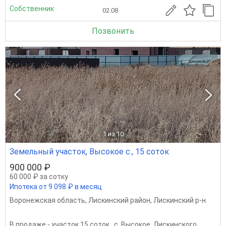
Собственник
02.08
Позвонить
1
из 10
Земельный участок, Высокое с., 15 соток
900 000 ₽
60 000 ₽ за сотку
Ипотека от 9 098 ₽ в месяц
Воронежская область
,
Лискинский район
,
Лискинский р-н
В продаже - участок 15 соток , с. Высокое, Лискинского