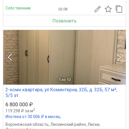
Собственник
02.08
Позвонить
1
из 10
2-комн квартира, ул Коминтерна, 32Б, д. 32Б, 57 м²,
5/5 эт.
6 800 000 ₽
2
119 298 ₽ за м
Ипотека от 30 006 ₽ в месяц
Воронежская область
,
Лискинский район
,
Лиски
,