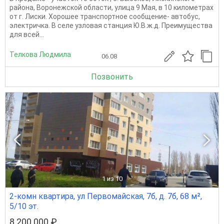
района, Воронежской области, улица 9 Мая, в 10 километрах
от г. Лиски. Хорошее транспортное сообщение- автобус,
электричка. В селе узловая станция Ю.В.ж.д. Преимущества
для всей...
Телкова Людмила
06.08
Позвонить
1
из 10
2-комн квартира, ул Первомайская, 7б, д. 7б, 68 м²,
5/10 эт.
8 200 000 ₽