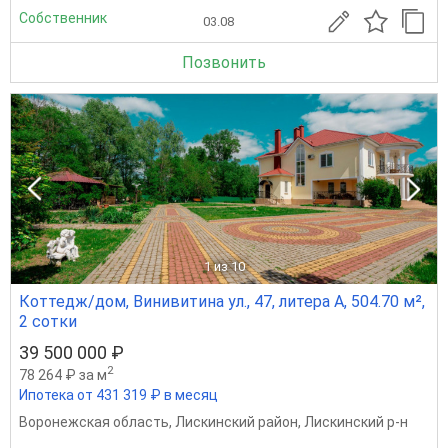
Собственник
03.08
Позвонить
1
из 10
Коттедж/дом, Винивитина ул., 47, литера А, 504.70 м²,
2 сотки
39 500 000 ₽
2
78 264 ₽ за м
Ипотека от 431 319 ₽ в месяц
Воронежская область
,
Лискинский район
,
Лискинский р-н