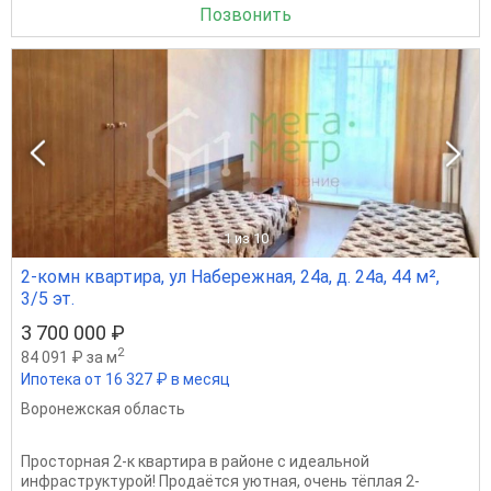
Позвонить
1
из 10
2-комн квартира, ул Набережная, 24а, д. 24а, 44 м²,
3/5 эт.
3 700 000 ₽
2
84 091 ₽ за м
Ипотека от 16 327 ₽ в месяц
Воронежская область
Просторная 2-к квартира в районе с идеальной
инфраструктурой! Продаётся уютная, очень тёплая 2-