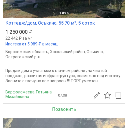
1
из 6
Коттедж/дом, Оськино, 55.70 м², 5 соток
1 250 000 ₽
2
22 442 ₽ за м
Ипотека от 5 989 ₽ в месяц
Воронежская область
,
Хохольский район
,
Оськино
,
Острогожский р-н
Продам дом с участком отличном районе , на чистой
продаже, развитая инфраструктура, возможно под ипотеку.
Звоните отвечу на все вопросы !!! ТОРГ уместен .
Варфоломеева Татьяна
07.08
Михайловна
Позвонить