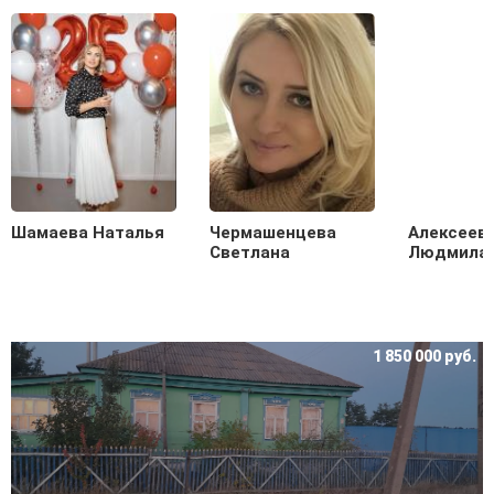
Шамаева Наталья
Чермашенцева
Алексеев
Светлана
Людмила
.
1 850 000 руб.