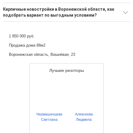
49 новостроек от надежных застройщиков
Большой выбор вариантов в новостройках
Кирпичные новостройки в Воронежской области, как
Воспользуйтесь нашим поиском по новостройкам, для
подобрать вариант по выгодным условиям?
подбора подходящего вам варианта
Минимальная стоимость квартиры: 2 250 000 Р
Максимальная стоимость квартиры: 9 637 760 Р
Более 367 надежных застройщиков в Воронежской области
Выгодные ипотечные программы в банках Воронежской
1 850 000 руб.
области
Продажа дома 88м2
Воронежская область, Вишнёвая, 23
Лучшие риэлторы
Чермашенцева
Алексеева
Светлана
Людмила