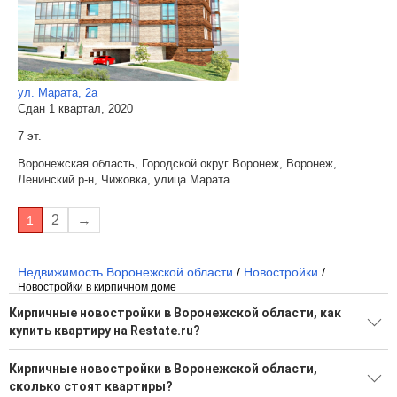
ул. Марата, 2а
Сдан 1 квартал, 2020
7 эт.
Воронежская область, Городской округ Воронеж, Воронеж,
Ленинский р-н, Чижовка, улица Марата
2
→
1
Недвижимость Воронежской области
/
Новостройки
/
Новостройки в кирпичном доме
Кирпичные новостройки в Воронежской области, как
купить квартиру на Restate.ru?
Поможем подобрать квартиру в новостройке в Воронежской
Кирпичные новостройки в Воронежской области,
области от застройщика на Restate.ru
сколько стоят квартиры?