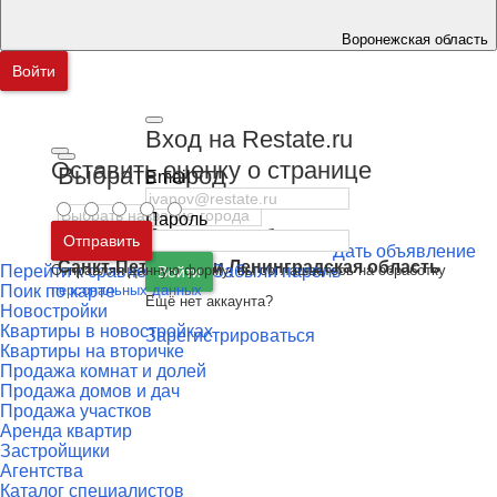
Воронежская область
Войти
Вход на Restate.ru
Оставить оценку о странице
Выбрать город
Email
Пароль
Москва
и
Московская область
Отправить
Дать объявление
Санкт-Петербург
и
Ленинградская область
Перейти к сравнению
Отправляя данную форму, вы соглашаетесь на обработку
Забыли пароль
Войти
Поик по карте
персональных данных
Ещё нет аккаунта?
Новостройки
Квартиры в новостройках
Зарегистрироваться
Квартиры на вторичке
Продажа комнат и долей
Продажа домов и дач
Продажа участков
Аренда квартир
Застройщики
Агентства
Каталог специалистов