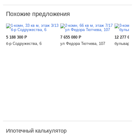
Похожие предложения
5 188 300
Р
7 655 080
Р
12 277 600
б-р Содружества, 6
ул Федора Тютчева, 107
бульвар Со
Ипотечный калькулятор