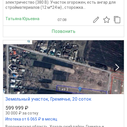
электричество (380 В). Участок огорожен, есть ангар для
стройматериалов (12 м*24 м) , сторожка...
Татьяна Юрьевна
07.08
Позвонить
1
из 2
Земельный участок, Гремячье, 20 соток
599 999 ₽
30 000 ₽ за сотку
Ипотека от 6 065 ₽ в месяц
Воронежская область
,
Хохольский район
,
Гремячье
,