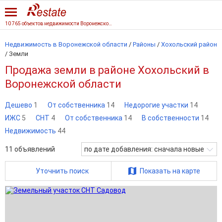
10 765 объектов недвижимости Воронежской области
Недвижимость в Воронежской области
/
Районы
/
Хохольский район
/
Земли
Продажа земли в районе Хохольский в
Воронежской области
Дешево
1
От собственника
14
Недорогие участки
14
ИЖС
5
СНТ
4
От собственника
14
В собственности
14
Недвижимость
44
11
объявлений
по дате добавления: сначала новые
Уточнить поиск
Показать на карте