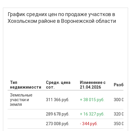
График средних цен по продаже участков в
Хохольском районе в Воронежской области
Тип
Средн. цена
Изменение с
Разброс
недвижимости
сот.
21.04.2026
Земельные
участки и
311 366 руб.
+ 38 015 руб.
300 000 .
земля
289 678 руб.
+ 16 327 руб.
320 000 .
273 008 руб.
- 344 руб.
350 000 .