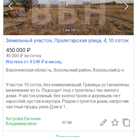
1
из 10
Земельный участок, Пролетарская улица, 4, 10 соток
450 000 ₽
45 000 ₽ за сотку
Ипотека от 4 549 ₽ в месяц
Воронежская область
,
Хохольский район
,
Хохольский р-н
Участок 10 соток, без коммуникаций. Границы установлены,
межевание есть. Подходит под строительство жилого
дома. Участок ровный, без хозпостроек и деревьев, нет
зарослей, кустов и мусора. Рядом строятся дома, напротив
частные пруды, река Дом в 1...
Хитрова Евгения
07.08
Владимировна