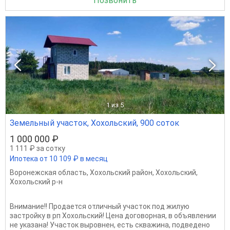
Позвонить
1
из 5
Земельный участок, Хохольский, 900 соток
1 000 000 ₽
1 111 ₽ за сотку
Ипотека от 10 109 ₽ в месяц
Воронежская область
,
Хохольский район
,
Хохольский
,
Хохольский р-н
Внимание!! Продается отличный участок под жилую
застройку в рп Хохольский! Цена договорная, в объявлении
не указана! Участок выровнен, есть скважина, подведено