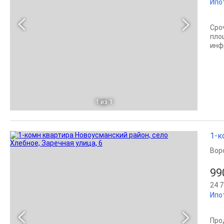
Ипо
Сро
пло
инф
1
из 1
1-к
Вор
99
24 7
Ипо
Прод