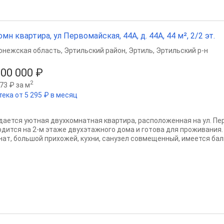
омн квартира, ул Первомайская, 44А, д. 44А, 44 м², 2/2 эт.
онежская область
,
Эртильский район
,
Эртиль
,
Эртильский р-н
200 000 ₽
2
73 ₽ за м
тека от 5 295 ₽ в месяц
дается уютная двухкомнатная квартира, расположенная на ул. Пер
одится на 2-м этаже двухэтажного дома и готова для проживания. 
нат, большой прихожей, кухни, санузел совмещенный, имеется балко