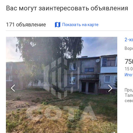
Вас могут заинтересовать объявления
171
объявление
Показать на карте
2-к
Вор
75
15 0
Ипо
Про
Тало
сев