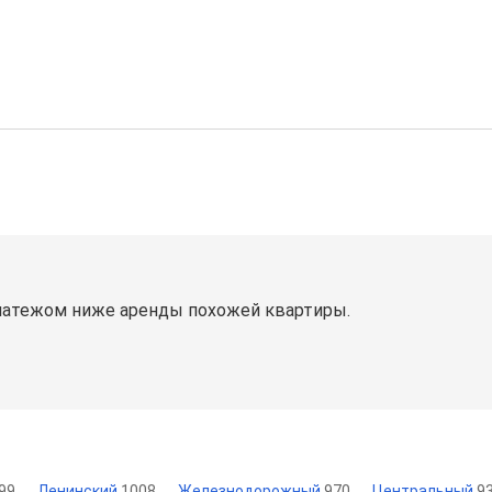
латежом ниже аренды похожей квартиры.
99
Ленинский
1008
Железнодорожный
970
Центральный
9