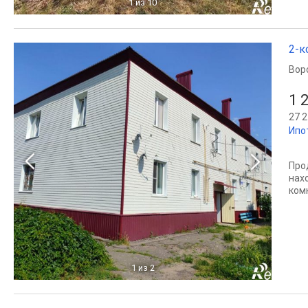
1
из 10
2-к
Вор
1 
27 2
Ипо
Про
нах
ком
1
из 2