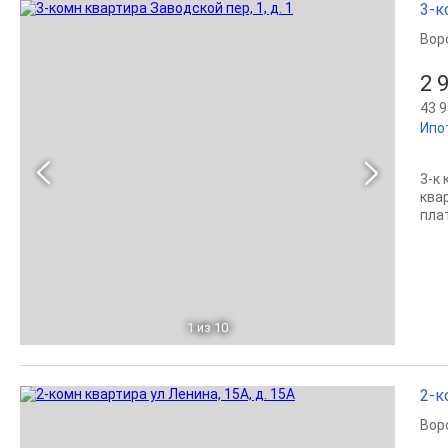
3-к
Вор
2 
43 9
Ипо
3-к
ква
пла
1
из 10
2-к
Вор