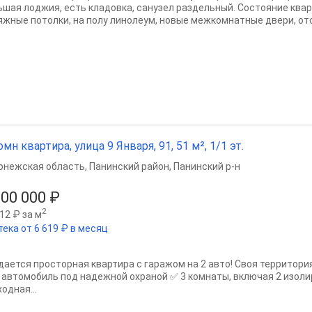
ьшая лоджия, есть кладовка, санузел раздельный. Состояние ква
яжные потолки, на полу линолеум, новые межкомнатные двери, ото
омн квартира, улица 9 Января, 91, 51 м², 1/1 эт.
онежская область
,
Панинский район
,
Панинский р-н
500 000 ₽
2
12 ₽ за м
тека от 6 619 ₽ в месяц
дается просторная квартира с гаражом на 2 авто! Своя территория
 автомобиль под надежной охраной ✅ 3 комнаты, включая 2 изоли
одная...