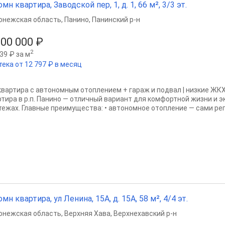
омн квартира, Заводской пер, 1, д. 1, 66 м², 3/3 эт.
онежская область
,
Панино
,
Панинский р-н
900 000 ₽
2
39 ₽ за м
тека от 12 797 ₽ в месяц
 квартира с автономным отоплением + гараж и подвал | низкие ЖК
ртира в р.п. Панино — отличный вариант для комфортной жизни и 
тежах. Главные преимущества: • автономное отопление — сами регу
омн квартира, ул Ленина, 15А, д. 15А, 58 м², 4/4 эт.
онежская область
,
Верхняя Хава
,
Верхнехавский р-н