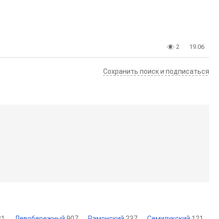
2
19.06
Сохранить поиск и подписаться
31
Левобережный
907
Рамонский
237
Семилукский
121