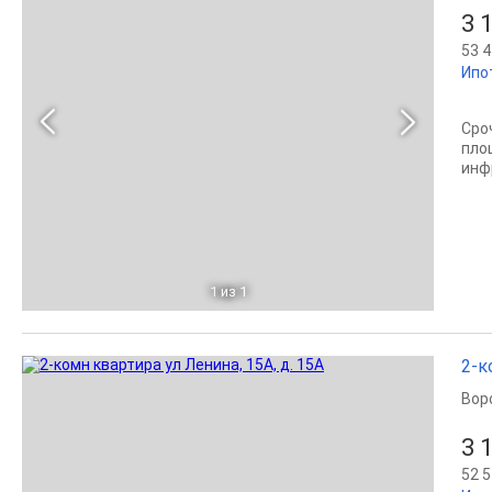
3 
53 4
Ипо
Сро
пло
инф
1
из 1
2-к
Вор
3 
52 5