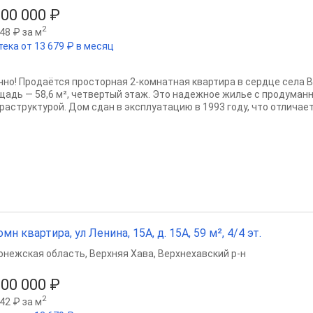
100 000 ₽
2
48 ₽ за м
тека от 13 679 ₽ в месяц
чно! Продаётся просторная 2-комнатная квартира в сердце села 
щадь — 58,6 м², четвертый этаж. Это надежное жилье с продуман
раструктурой. Дом сдан в эксплуатацию в 1993 году, что отличает 
омн квартира, ул Ленина, 15А, д. 15А, 59 м², 4/4 эт.
онежская область
,
Верхняя Хава
,
Верхнехавский р-н
100 000 ₽
2
42 ₽ за м