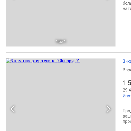
бол
нат
1
из 1
3-к
Вор
1 
29 4
Ипо
Про
ваш
прох