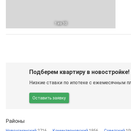
1
из 10
Подберем квартиру в новостройке!
Низкие ставки по ипотеке с ежемесячным п
Оставить заявку
Районы
Новоусманский
2716
Коминтерновский
1956
Советский
10