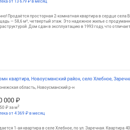
тека от 13 679 ₽ в месяц
чно! Продаётся просторная 2-комнатная квартира в сердце села 
щадь — 58,6 м², четвертый этаж. Это надежное жилье с продуман
раструктурой. Дом сдан в эксплуатацию в 1993 году, что отличает 
омн квартира, Новоусманский район, село Хлебное, Заречная 
онежская область
,
Новоусманский р-н
0 000 ₽
2
50 ₽ за м
тека от 4 369 ₽ в месяц
ается 1-ая квартира в селе Хлебное, по ул. Заречная. Квартира 40