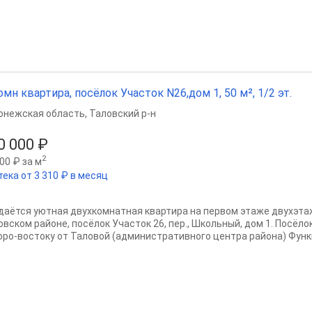
омн квартира, посёлок Участок N26,дом 1, 50 м², 1/2 эт.
онежская область
,
Таловский р-н
0 000 ₽
2
00 ₽ за м
тека от 3 310 ₽ в месяц
даётся уютная двухкомнатная квартира на первом этаже двухэтаж
вском районе, посёлок Участок 26, пер., Школьный, дом 1. Посёлок
оро-востоку от Таловой (административного центра района) Функ